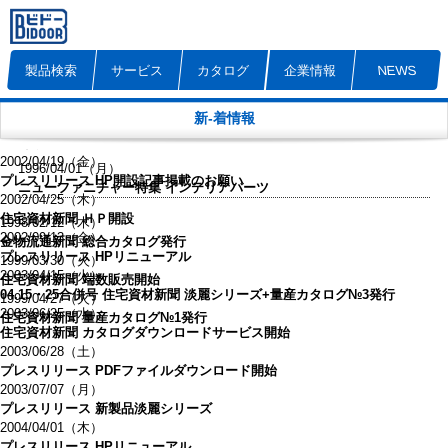
1999/09/28（火）
住宅資材新聞 エコ引手開発
2000/01/10（月）
金物流通新聞 襖引手エコシリーズ開発
製品検索
サービス
カタログ
企業情報
NEWS
2001/08/07（火）
住宅資材新聞 量カタログ№2発刊
新-着情報
2001/11/20（火）
住宅資材新聞 和襖カタログ№1発刊
2002/04/19（金）
1996/04/01（月）
プレスリリース HP開設記事掲載のお願い
ニューファニチャー特集 インテリアバーツ
2002/04/25（木）
住宅資材新聞 ＨＰ開設
1998/02/12（木）
2002/09/13（金）
金物流通新聞 総合カタログ発行
プレスリリース HPリニューアル
1999/03/30（火）
2003/04/15（火）
住宅資材新聞 端数販売開始
04.15・25合併号 住宅資材新聞 淡麗シリーズ+量産カタログ№3発行
1999/04/27（火）
2003/06/25（水）
住宅資材新聞 量産カタログ№1発行
住宅資材新聞 カタログダウンロードサービス開始
2003/06/28（土）
プレスリリース PDFファイルダウンロード開始
2003/07/07（月）
プレスリリース 新製品淡麗シリーズ
2004/04/01（木）
プレスリリース HPリニューアル